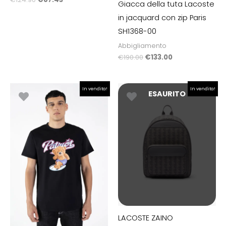
Giacca della tuta Lacoste
in jacquard con zip Paris
SH1368-00
Abbigliamento
€
190.00
€
133.00
Il
Il
Il
Il
In vendita!
In vendita!
ESAURITO
prezzo
prezzo
prezzo
prezzo
originale
attuale
originale
attuale
era:
è:
era:
è:
€49.90.
€25.00.
€190.00.
€133.00.
LACOSTE ZAINO