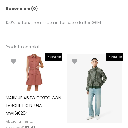
Recensioni (0)
100% cotone, realizzata in tessuto da 155 GSM
Prodotti correlati
Il
Il
Il
Il
In vendita!
In vendita!
prezzo
prezzo
prezzo
prezzo
originale
attuale
originale
attuale
era:
è:
era:
è:
€124.90.
€87.43.
€190.00.
€133.00.
MARK UP ABITO CORTO CON
TASCHE E CINTURA
MW1610204
Abbigliamento
€
124.90
€
87.43