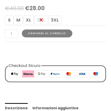
€
40.00
€
28.00
S
M
XL
XXL
3XL
AGGIUNGI AL CARRELLO
COD:
N/A
Categorie:
Abbigliamento
,
Designers
,
Refrigiwear
,
T-shirt
,
Tutti i Prodotti
,
Uomo
Descrizione
Informazioni aggiuntive