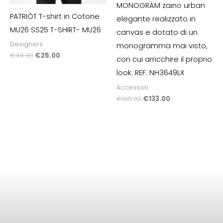
MONOGRAM zaino urban
PATRIÒT T-shirt in Cotone
elegante realizzato in
MU26 SS25 T-SHIRT- MU26
canvas e dotato di un
Designers
monogramma mai visto,
€
49.90
€
25.00
con cui arricchire il proprio
look. REF. NH3649LX
Accessori
€
190.00
€
133.00