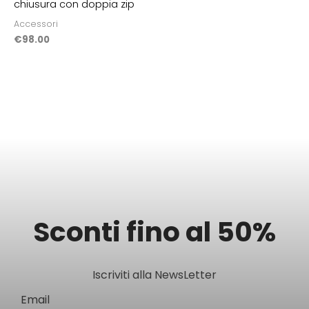
chiusura con doppia zip
Accessori
€
98.00
Sconti fino al 50%
Iscriviti alla NewsLetter
Email