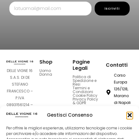
Iscriviti
Shop
Pagine
Contatti
Legali
Uomo
DELLE VIGNE 16
Donna
Corso
Politica di
S.A.S. DI DE
Spedizione e
Europa
Resi
STEFANO
Termini e
126/128,
FRANCESCO –
Condizioni
Cookie Policy
Marano
P.IVA
Privacy Policy
di Napoli
& GDPR
08931561214 –
80016
Sede Legale:
Gestisci Consenso
Corso Europa
dellevigne1
126-128 –
Per offrire le migliori esperienze, utilizziamo tecnologie come i cookie
80016 Marano
081
per archiviare e/o accedere alle informazioni del dispositivo.
di Napoli (NA)