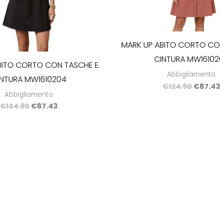
MARK UP ABITO CORTO CO
CINTURA MW16102
BITO CORTO CON TASCHE E
Abbigliamento
INTURA MW1610204
€
124.90
€
87.43
Abbigliamento
€
124.90
€
87.43