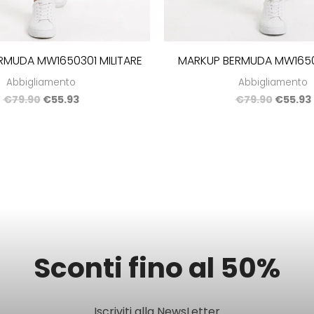
RMUDA MW1650301 MILITARE
MARKUP BERMUDA MW165
Abbigliamento
Abbigliamento
€
79.90
€
55.93
€
79.90
€
55.93
Sconti fino al 50%
Iscriviti alla NewsLetter