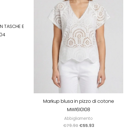
N TASCHE E
04
Markup blusa in pizzo di cotone
MW1610108
Abbigliamento
€
79.90
€
55.93