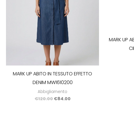
MARK UP A
C
MARK UP ABITO IN TESSUTO EFFETTO
DENIM MW1610200
Abbigliamento
€
120.00
€
84.00