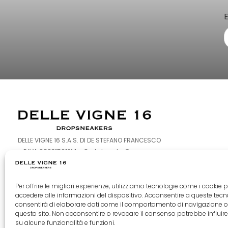
DELLE VIGNE 16 S.A.S. DI DE STEFANO FRANCESCO
– P.IVA 08931561214 – Sede Legale: Corso
Europa 126-128 – 80016 Marano di Napoli (NA)
Per offrire le migliori esperienze, utilizziamo tecnologie come i cookie p
F
I
T
accedere alle informazioni del dispositivo. Acconsentire a queste tecn
consentirà di elaborare dati come il comportamento di navigazione o
a
n
i
questo sito. Non acconsentire o revocare il consenso potrebbe influi
c
s
k
su alcune funzionalità e funzioni.