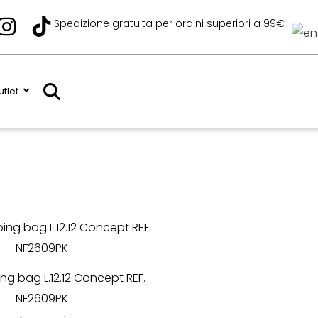
I
T
Spedizione gratuita per ordini superiori a 99€
n
i
s
k
t
t
tlet
a
o
g
k
r
a
m
ng bag L.12.12 Concept REF.
NF2609PK