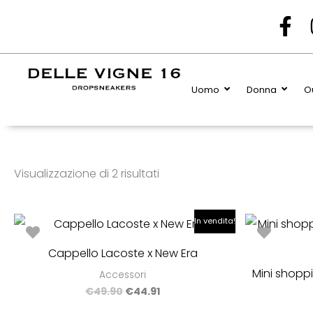
Popolarità
F
a
c
e
Uomo
Donna
Ou
b
o
o
k
Visualizzazione di 2 risultati
-
f
Il
Il
In vendita!
prezzo
prezzo
originale
attuale
Cappello Lacoste x New Era
era:
è:
€49.90.
€44.91.
Mini shoppi
Accessori
€
49.90
€
44.91