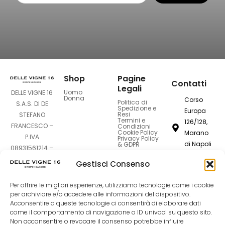
Shop
Pagine
Contatti
Legali
Uomo
DELLE VIGNE 16
Donna
Corso
Politica di
S.A.S. DI DE
Spedizione e
Europa
Resi
STEFANO
Termini e
126/128,
FRANCESCO –
Condizioni
Cookie Policy
Marano
P.IVA
Privacy Policy
di Napoli
& GDPR
08931561214 –
80016
Sede Legale:
Gestisci Consenso
Corso Europa
dellevigne1
126-128 –
Per offrire le migliori esperienze, utilizziamo tecnologie come i cookie
80016 Marano
081
per archiviare e/o accedere alle informazioni del dispositivo.
di Napoli (NA)
Acconsentire a queste tecnologie ci consentirà di elaborare dati
7420994
come il comportamento di navigazione o ID univoci su questo sito.
Non acconsentire o revocare il consenso potrebbe influire