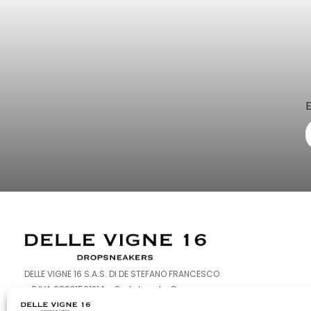
DELLE VIGNE 16 S.A.S. DI DE STEFANO FRANCESCO
– P.IVA 08931561214 – Sede Legale: Corso
Europa 126-128 – 80016 Marano di Napoli (NA)