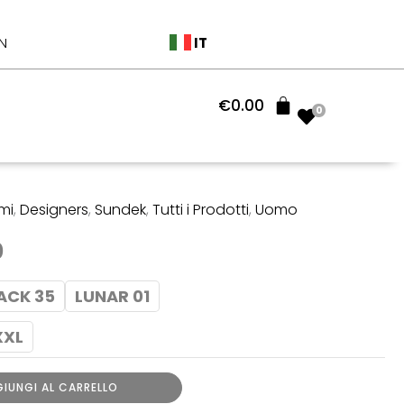
originale
attuale
era:
è:
IT
N
€48.00.
€38.40.
€
0.00
0
mi
,
Designers
,
Sundek
,
Tutti i Prodotti
,
Uomo
Il
0
prezzo
ACK 35
LUNAR 01
ale
attuale
XXL
è:
.
€38.40.
IUNGI AL CARRELLO