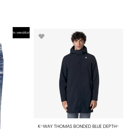
Il
In vendita!
prezzo
le
attuale
è:
.
€80.00.
K-WAY THOMAS BONDED BLUE DEPTH-