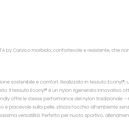
 by Carvico morbido, confortevole e resistente, che non t
zione sostenibile e comfort. Realizzato in tessuto Econyl®, 
posto. Il tessuto Econyl® è un nylon rigenerato innovativo o
ndly offre le stesse performance del nylon tradizionale – 
 e piacevole sulla pelle, strizza l’occhio all’ambiente s
e massima versatilità. Perfetto per nuoto sportivo, allenam