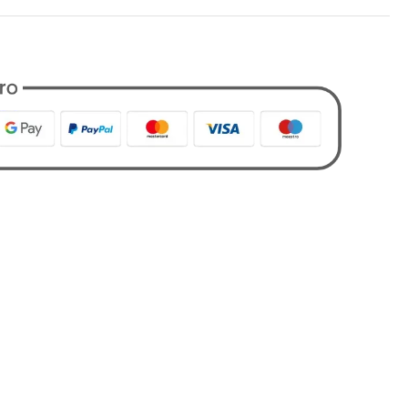
8546
nto
,
Costumi
,
Designers
,
Sundek
,
Tutti i Prodotti
,
Uomo