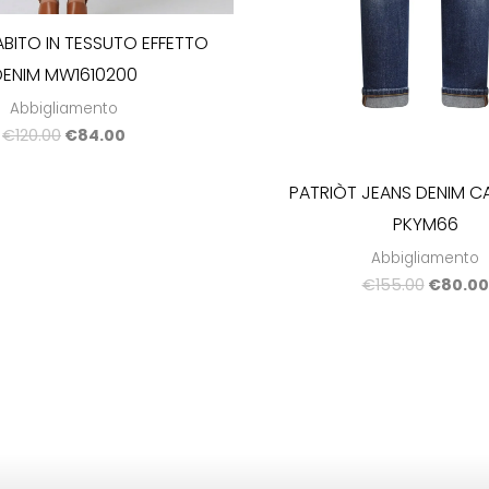
ABITO IN TESSUTO EFFETTO
DENIM MW1610200
Abbigliamento
€
120.00
€
84.00
PATRIÒT JEANS DENIM CA
PKYM66
Abbigliamento
€
155.00
€
80.00