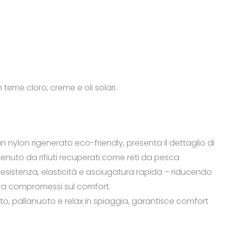
eme cloro, creme e oli solari.
un nylon rigenerato eco-friendly, presenta il dettaglio di
ttenuto da rifiuti recuperati come reti da pesca
resistenza, elasticità e asciugatura rapida – riducendo
enza compromessi sul comfort.
ento, pallanuoto e relax in spiaggia, garantisce comfort