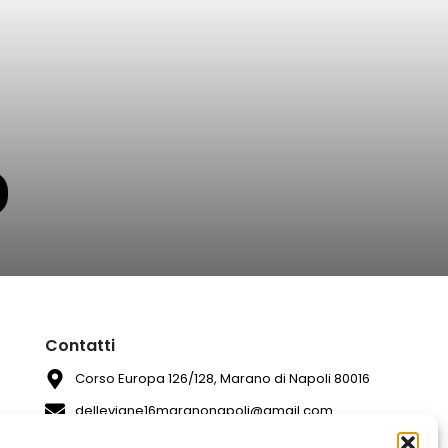
Contatti
Corso Europa 126/128, Marano di Napoli 80016
dellevigne16maranonapoli@gmail.com
081 7420994