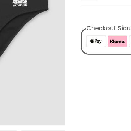
COD:
172985631486499
Categorie:
Abbigliame