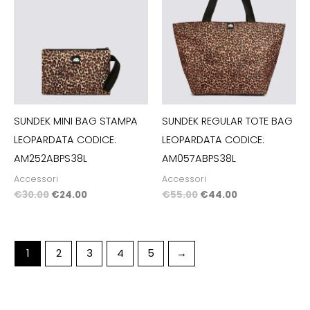
era:
è:
era:
è:
€30.00.
€24.00.
€55.00.
€44.00.
SUNDEK MINI BAG STAMPA
SUNDEK REGULAR TOTE BAG
LEOPARDATA CODICE:
LEOPARDATA CODICE:
AM252ABPS38L
AM057ABPS38L
Accessori
Accessori
€
30.00
€
24.00
€
55.00
€
44.00
1
2
3
4
5
→