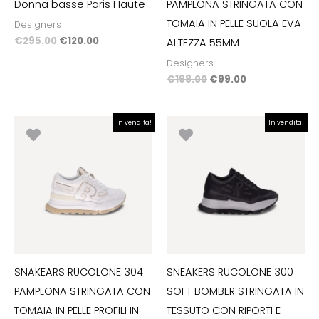
Donna basse Paris Haute
PAMPLONA STRINGATA CON
TOMAIA IN PELLE SUOLA EVA
Designers
€
295.00
€
120.00
ALTEZZA 55MM
Designers
€
198.00
€
99.00
Il
Il
Il
Il
In vendita!
In vendita!
prezzo
prezzo
prezzo
prezzo
originale
attuale
originale
attuale
era:
è:
era:
è:
€198.00.
€99.00.
€198.00.
€99.00.
SNAKEARS RUCOLONE 304
SNEAKERS RUCOLONE 300
PAMPLONA STRINGATA CON
SOFT BOMBER STRINGATA IN
TOMAIA IN PELLE PROFILI IN
TESSUTO CON RIPORTI E