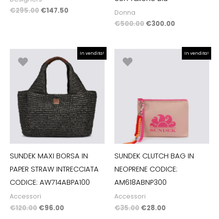
€
295.00
€
147.50
Donna
€
500.00
€
300.00
Il
Il
Il
Il
In vendita!
In vendita!
prezzo
prezzo
prezzo
prezzo
originale
attuale
originale
attuale
era:
è:
era:
è:
€120.00.
€96.00.
€35.00.
€28.00.
SUNDEK MAXI BORSA IN
SUNDEK CLUTCH BAG IN
PAPER STRAW INTRECCIATA
NEOPRENE CODICE:
CODICE: AW714ABPA100
AM618ABNP300
Accessori
Accessori
€
120.00
€
96.00
€
35.00
€
28.00