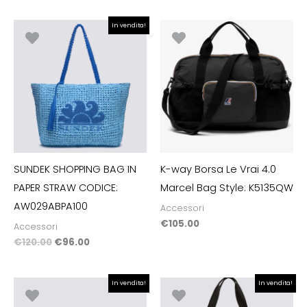
Il
Il
In vendita!
prezzo
prezzo
originale
attuale
era:
è:
€120.00.
€96.00.
SUNDEK SHOPPING BAG IN
K-way Borsa Le Vrai 4.0
PAPER STRAW CODICE:
Marcel Bag Style: K5135QW
AW029ABPA100
Accessori
€
105.00
Accessori
€
120.00
€
96.00
Il
Il
Il
Il
In vendita!
In vendita!
prezzo
prezzo
prezzo
prezzo
originale
attuale
originale
attuale