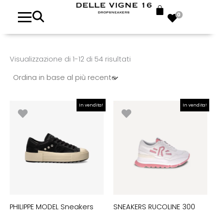
Ordina
in
0
base
al
più
recente
Visualizzazione di 1-12 di 54 risultati
Il
Il
Il
Il
In vendita!
In vendita!
prezzo
prezzo
prezzo
prezzo
originale
attuale
originale
attuale
era:
è:
era:
è:
€295.00.
€120.00.
€198.00.
€99.00.
PHILIPPE MODEL Sneakers
SNEAKERS RUCOLINE 300