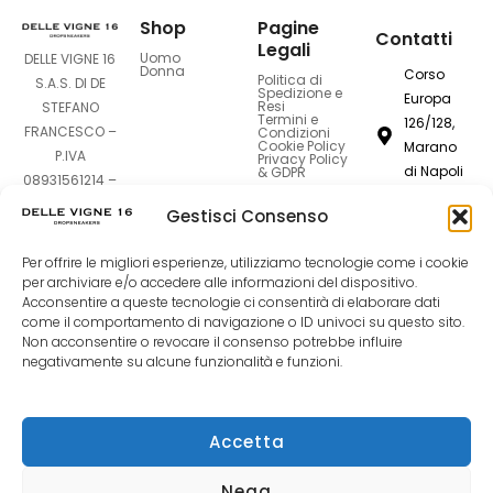
Shop
Pagine
Contatti
Legali
Uomo
DELLE VIGNE 16
Donna
Corso
Politica di
S.A.S. DI DE
Spedizione e
Europa
Resi
STEFANO
Termini e
126/128,
FRANCESCO –
Condizioni
Cookie Policy
Marano
P.IVA
Privacy Policy
di Napoli
& GDPR
08931561214 –
80016
Sede Legale:
Gestisci Consenso
Corso Europa
dellevigne1
126-128 –
Per offrire le migliori esperienze, utilizziamo tecnologie come i cookie
80016 Marano
081
per archiviare e/o accedere alle informazioni del dispositivo.
di Napoli (NA)
7420994
Acconsentire a queste tecnologie ci consentirà di elaborare dati
come il comportamento di navigazione o ID univoci su questo sito.
Non acconsentire o revocare il consenso potrebbe influire
F
I
T
negativamente su alcune funzionalità e funzioni.
a
n
i
Accetta
c
s
k
Nega