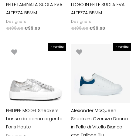
PELLE LAMINATA SUOLA EVA
LOGO IN PELLE SUOLA EVA
ALTEZZA 55MM
ALTEZZA 55MM
Designers
Designers
€
198.00
€
99.00
€
198.00
€
99.00
Il
Il
Il
Il
In vendita!
In vendita!
prezzo
prezzo
prezzo
prezzo
originale
attuale
originale
attuale
era:
è:
era:
è:
€295.00.
€147.50.
€500.00.
€300.00.
PHILIPPE MODEL Sneakers
Alexander McQueen
basse da donna argento
Sneakers Oversize Donna
Paris Haute
in Pelle di Vitello Bianca
con Tallone Blu
Designers